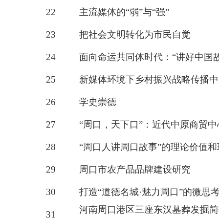
22
主流媒体的
“弱”与“强”
23
把社会文明转化为市民自觉
24
面向命运共同体时代：
“讲好中国
25
新媒体环境下乡村振兴战略传播中
26
学史崇德
27
“周口，天下口”：近代中原商贸
28
“周口人讲周口故事”的理论价值
29
周口市农产品品牌建设研究
30
打造
“道德名城·魅力周口”的微思
河南周口港区三座东汉墓葬发掘简
31