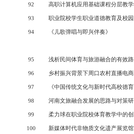
92
高职计算机应用基础课程分层教学
9
3
职业院校学生职业道德教育及校园
9
4
《
儿歌弹唱与即兴伴奏
》
9
5
浅析民间体育与旅游融合的有效路
9
6
乡村振兴背景下周口农村直播电商
9
7
《中国传统文化与新时代高校德育
98
河南文旅融合发展的思路与对策研
99
柔力球在职业院校体育教学中的创
10
0
新媒体时代非物质文化遗产展览馆