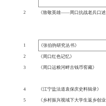
2
《致敬英雄
——周口抗战老兵口述
1
《
张伯驹研究丛书
》
2
《周口红色记忆》
3
《周口运粮河畔古钱币窖藏》
4
《
江宁盐法道袁保庆史料辑录
》
5
《
乡村振兴视域下大学生返乡创业