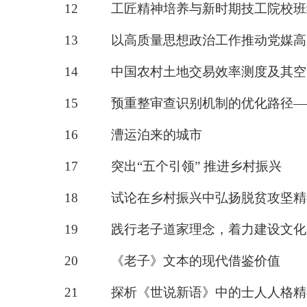
12
工匠精神培养与新
时期
技工院校班
13
以高质量思想政治工作推动党媒高
14
中国农村土地交易效率测度及其空
15
预重整审查识别机制的优化路径
—
16
漕运泊来的城市
17
突出
“五个引领” 推进乡村振兴
18
试论在乡村振兴中弘扬脱贫攻坚精
19
践行老子道家理念，着力建设文化
20
《
老子
》
文本的现代借鉴价值
21
探析《世说新语》中的士人人格精