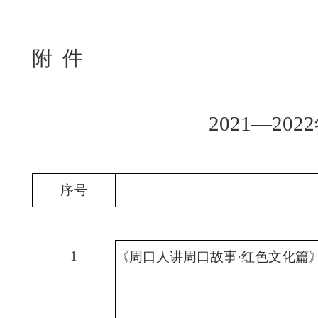
附
件
20
21
—
20
22
序号
1
《周口人讲周口故事
·红色文化篇