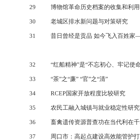
29
博物馆革命历史档案的收集和利用
30
老城区排水新问题与对策研究
31
昔日曾经是贡品
如今飞入百姓家
32
“红船精神”是“不忘初心、牢记使
33
“茶”之“廉”
“官”之“清”
34
RCEP国家开放程度比较研究
35
农民工融入城镇与就业稳定性研究
36
畜禽遗传资源普查功在当代利在千
37
周口市：高起点建设高效能管护打