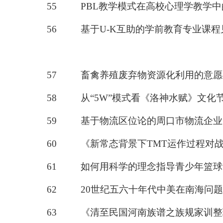
55
PBL教学模式在高校心理学教学
56
基于
U-K互助的学前教育专业课
57
畜禽养殖废弃物资源化利用的意愿
58
从
“5W”模式看《洛神水赋》文化
59
基于物流区位论的周口市物流企业
60
《
新常态背景下
TMT运作过程对
61
如何用科学的理念指导青少年篮球
62
20世纪五六十年代中美在南海问
63
《清至民国河南族谱之族规家训整