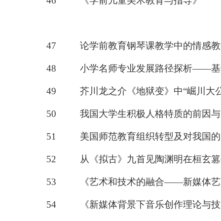
46
《
学前儿童美术教育与指导
》
47
论学前教育钢琴课教学中的情感教
48
小学名师专业发展路径探析
——
基
49
芥川龙之介《地狱变》中
“崛川大
50
我国大学生积极人格特质的前因与
51
美国师范教育组织转型及对我国的
52
从《拟古》九首见陶渊明在桓玄篡
53
《
艺术和技术的融合
——新媒体艺
54
《
新媒体背景下音乐创作理论与技