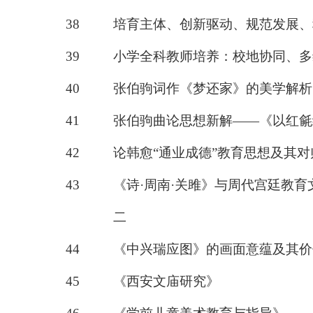
38
培育主体、创新驱动、规范发展、
39
小学全科教师培养：校地协同、多
40
张伯驹词作《梦还家》的美学解析
41
张伯驹曲论思想新解
——《以红毹
42
论韩愈
“通业成德”教育思想及其
43
《诗
·
周南
·
关雎》与周代宫廷教育
二
44
《中兴瑞应图》的画面意蕴及其价
45
《
西安文庙研究
》