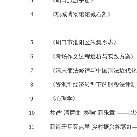
3
《周口旅游手册》
4
《项城博物馆馆藏石刻》
5
《周口市淮阳区朱集乡志》
6
《考场作文过程透析与实践方案》
7
《
清末变法修律与中国刑法近代化
8
《资源型经济转型下的财税法律制
9
《心理学》
10
共谱
“清廉曲”奏响“新乐章”—
11
新篇开启亮点呈
乡村振兴姹紫红